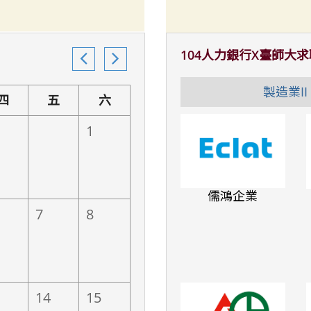
104人力銀行X臺師大
uring Industry)
製造業II (
四
五
六
1
儒鴻企業
寶電腦
台灣松下
7
8
14
15