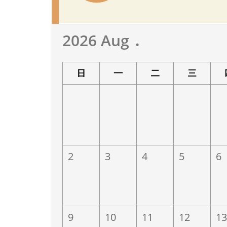
2026 Aug ․
on Session III)
製造業I (Manufact
日
一
二
三
業
4/28(二)德翔海運
鴻海精密工業
仁
2
3
4
5
6
9
10
11
12
13