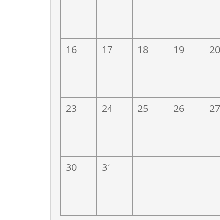
電
億光電子
欣
5/7(四)富邦人壽
16
17
18
19
20
23
24
25
26
27
世界先進積體電路
艾笛森
團
30
31
限