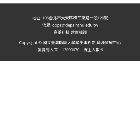
地址: 106台北市大安區和平東路一段129號
信箱: dops@deps.ntnu.edu.tw
嘉莘科技 建置維護
Copyright © 國立臺灣師範大學學生事務處 職涯發展中心
瀏覽總人次：13093070 線上人數:6