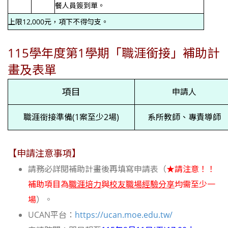
餐人員簽到單。
上限12,000元，項下不得勻支。
115
學年度第1
學期「職涯銜接」補助計
畫及表單
項目
申請人
職涯銜接準備
(1
案至少
2
場
)
系所教師、專責導師
【申請注意事項】
請務必詳閱補助計畫後再填寫申請表（
★請注意！！
補助項目為
職涯培力
與
校友職場經驗分享
均需至少一
場
）。
UCAN平台：
https://ucan.moe.edu.tw/