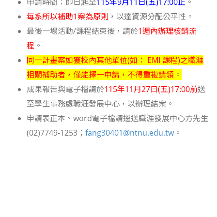
申請時間：
即日起至
115年9月11
日(五
)17:00止
。
每系所以補助1案為原則
，以達資源分配公平性。
最後一場活動/課程結束後，請於
1週內辦理核銷流
程
。
同一計畫案如獲校內其他單位(如： EMI 課程
)之職涯
相關補助者，僅能擇一申請，不得重複請領
。
成果報告與電子檔請於
115年11月27日(五
)17:00前
送
至學生事務處職涯發展中心，以辦理結案。
申請表正本、word電子檔請逕送職涯發展中心方先生
(02)7749-1253；
fang30401@ntnu.edu.tw
。