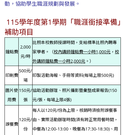
動，協助學生職涯規劃與發展。
115學年度第1學期「職涯銜接準備」
補助項目
比照本校教師授課時間，支給標準比照內聘專
2,000
鐘點費
家學者。（
校內講師鐘點費一小時1,000元
，
校
元/時
外講師鐘點費一小時2,000元
。）
500元/
印刷費
印製活動海報、手冊等資料(每場上限500元)
場
圖片使
150元/
協助活動辦理、照片攝影暨彙整成果報告(150
用費
張
元/張，每場上限4張)
每人以120元/份為上限，核銷時須檢附誤餐事
120元/
由、實際活動辦理時間(須有跨正常用餐時間，
誤餐費
份
中餐為12:00-13:00、晚餐為17:30-18:30)、用