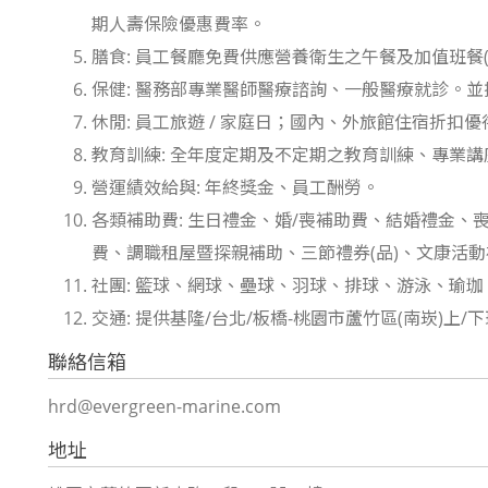
期人壽保險優惠費率。
膳食: 員工餐廳免費供應營養衛生之午餐及加值班餐(
保健: 醫務部專業醫師醫療諮詢、一般醫療就診。
休閒: 員工旅遊 / 家庭日；國內、外旅館住宿折扣優
教育訓練: 全年度定期及不定期之教育訓練、專業
營運績效給與: 年終獎金、員工酬勞。
各類補助費: 生日禮金、婚/喪補助費、結婚禮金
費、調職租屋暨探親補助、三節禮券(品)、文康活
社團: 籃球、網球、壘球、羽球、排球、游泳、瑜
交通: 提供基隆/台北/板橋-桃園市蘆竹區(南崁)上/
聯絡信箱
hrd@evergreen-marine.com
地址