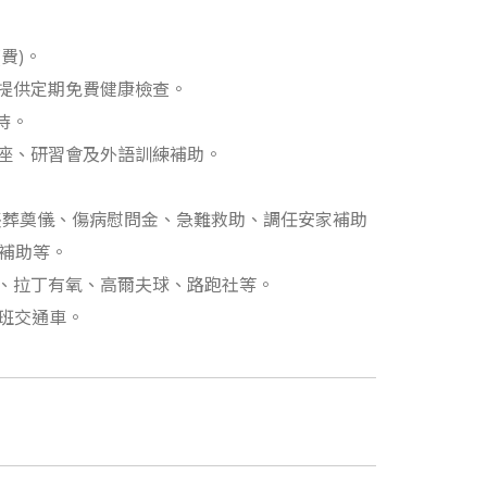
費)。
並提供定期免費健康檢查。
待。
講座、研習會及外語訓練補助。
、喪葬奠儀、傷病慰問金、急難救助、調任安家補助
動補助等。
珈、拉丁有氧、高爾夫球、路跑社等。
下班交通車。