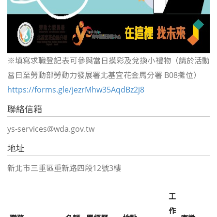
※填寫求職登記表可參與當日摸彩及兌換小禮物（請於活動
當日至勞動部勞動力發展署北基宜花金馬分署 B08攤位）
https://forms.gle/jezrMhw35AqdBz2j8
聯絡信箱
ys-services@wda.gov.tw
地址
新北市三重區重新路四段12號3樓
工
作