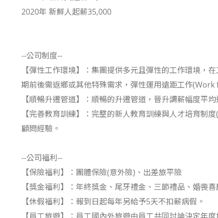
2020年 新鮮人起薪35,000
--公司制度--
【彈性工作環境】：集團提供多元且彈性的工作環境，在
期前後需返鄉或其他特殊需求，彈性運用遠距工作(Work fr
【順暢升遷管道】：順暢的升遷管道，晉升調薪幅度平均逾
【完善教育訓練】：完整的新人教育訓練與人才培育制度
顧問經驗。
--公司福利--
【保險福利】：團體保險(意外險)、出差旅平險
【獎金福利】：年終獎金、尾牙禮金、三節禮品、婚喪喜
【休假福利】：報到日起每年另給予5天不扣薪病假。
【員工旅遊】：員工國內外旅遊由員工共同討論決定年度