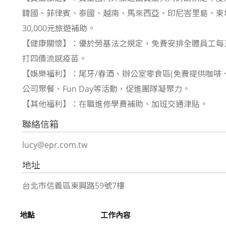
韓國、菲律賓、泰國、越南、馬來西亞、印尼峇里島、柬埔寨
30,000元旅遊補助。
【健康關懷】：優於勞基法之規定，免費安排全體員工每三
打四價流感疫苗。
【娛樂福利】：尾牙/春酒、辦公室零食區(免費提供咖
公司聚餐、Fun Day等活動，促進團隊凝聚力。
【其他福利】：在職進修學費補助、加班交通津貼。
聯絡信箱
lucy@epr.com.tw
地址
台北市信義區東興路59號7樓
地點
工作內容