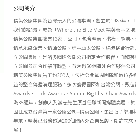
公司簡介
精英公關集團為台灣最大的公關集團，創立於1987年，「Achie
我們的願景，成為「Where the Elite Meet 精英
精英公關集團擁有13家子公司，包含精英、楷模、經典
精承永續企業、精鍊公關、精萃亞太公關、映沛整合行銷
立公關集團，是諸多國際公關公司指定合作夥伴，而精英
立公關公司合作夥伴聯盟，有超過50個海外合作夥伴公
精英公關集團員工約200人，包括公關顧問團隊和數位
益的整合傳播溝通服務。多次獲得國際和台灣公關、數位獎項肯定，包括
Awards、Click! Awards、Yahoo! Big Idea C
滿35週年，創辦人孔誠志先生原基任職新聞媒體高層，
因此成立台灣第一家公關公司--精英公關，更出版了學
年來，精英已服務超過200個國內外企業品牌，期許未
展！