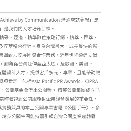
ve by Communication 溝通成就夢想」是
薈萃之地」是我們的人才培育目標。
、精采、經湛、精準數位策略行銷、精萃、群萃、
及淬萃整合行銷。身為台灣最大、成長最快的獨
集團致力發展國際合作業務，近年也陸續建立獨
司，觸角從台灣延伸至亞太區，及歐洲、美洲。
多媒體設計人才，提供客戶多元、專業，且能帶動效
Asia Pacific PR Awards、CIPRA
hair Awards、公關基金會傑出公關獎。 精英公關集團成立已
於當時體認到公關服務對企業經營發展的重要性，
理與實務兼具的本土公關專業書籍《公關手冊》。多
來，精英公關集團能持續引領台灣公關產業蓬勃發