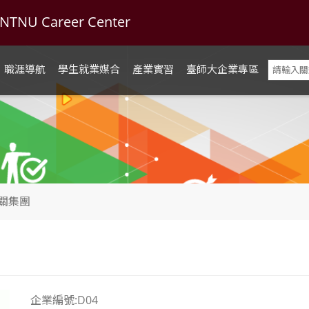
U Career Center
職涯導航
學生就業媒合
產業實習
臺師大企業專區
關集團
企業編號:D04