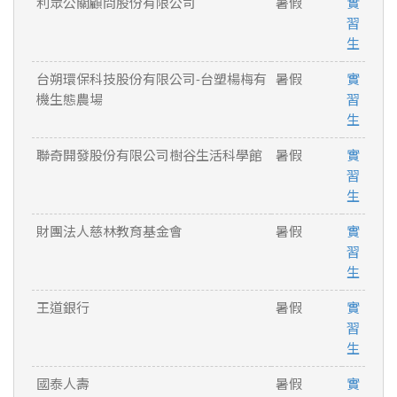
利眾公關顧問股份有限公司
暑假
實
習
生
台朔環保科技股份有限公司-台塑楊梅有
暑假
實
機生態農場
習
生
聯奇開發股份有限公司樹谷生活科學館
暑假
實
習
生
財團法人慈林教育基金會
暑假
實
習
生
王道銀行
暑假
實
習
生
國泰人壽
暑假
實