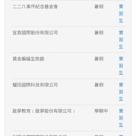
二二八事件紀念基金會
暑假
實
習
生
宜鼎國際股份有限公司
暑假
實
習
生
黃金蝙蝠生態館
暑假
實
習
生
耀迅國際科技有限公司
暑假
實
習
生
啟夢教育﹙啟夢股份有限公司﹚
學期中
實
習
生