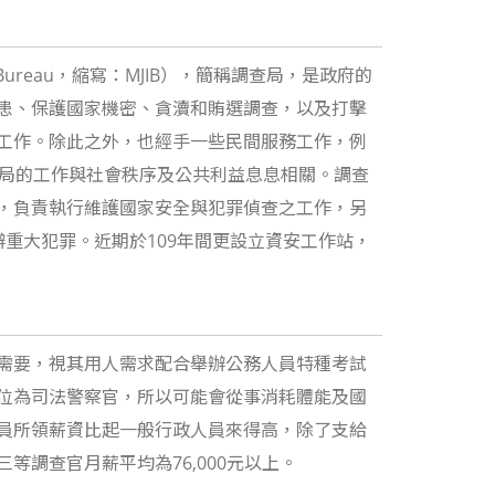
 Bureau
，縮寫：
MJIB
），簡稱
調查局
，是政府的
患、保護國家機密、貪瀆和賄選調查，以及打擊
工作。除此之外，也經手一些民間服務工作，例
查局的工作與社會秩序及公共利益息息相關。調查
，負責執行維護國家安全與犯罪偵查之工作，另
重大犯罪。近期於109年間更設立資安工作站，
需要，視其用人需求配合舉辦公務人員特種考試
位為司法警察官，所以可能會從事消耗體能及國
員所領薪資比起一般行政人員來得高，除了支給
調查官月薪平均為76,000元以上。