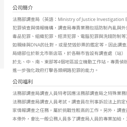
公司簡介
法務部調查局
（英語：
Ministry of Justice Investigation
犯罪偵查與情報機構，調查局專責業務包括防制內亂與外
毒品犯罪、組織犯罪、經濟犯罪、電腦犯罪與洗錢防制等
如親緣與DNA的比對，或是焚毀鈔票的鑑定等，因此調
局總部位於新北市新店區，於各縣市皆設有調查處（站）
於北、中、南、東部等4個地區設立機動工作站，專責偵辦
進一步強化政府打擊各類網路犯罪的能力。
公司福利
法務部調查局調查人員特考因應法務部調查局之特殊業務
法務部調查局調查人員考試。調查員在刑事訴訟法上的定
家情報調查之任務，屬於挑戰性較高的工作。另外，調查
本俸外，會比一般公務人員多了調查局人員的專業加給，三等