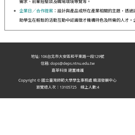
需求、前輩經驗談及職場環境導覽等。
企業日／合作提案
：設計與產品或所在產業相關的主題，透過
助學生在輕鬆的活動互動中認識徵才機構特色及所需的人才。
地址: 106台北市大安區和平東路一段129號
信箱: dops@deps.ntnu.edu.tw
嘉莘科技 建置維護
Copyright © 國立臺灣師範大學學生事務處 職涯發展中心
瀏覽總人次：13105725 線上人數:4