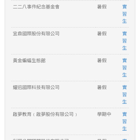
二二八事件紀念基金會
暑假
實
習
生
宜鼎國際股份有限公司
暑假
實
習
生
黃金蝙蝠生態館
暑假
實
習
生
耀迅國際科技有限公司
暑假
實
習
生
啟夢教育﹙啟夢股份有限公司﹚
學期中
實
習
生