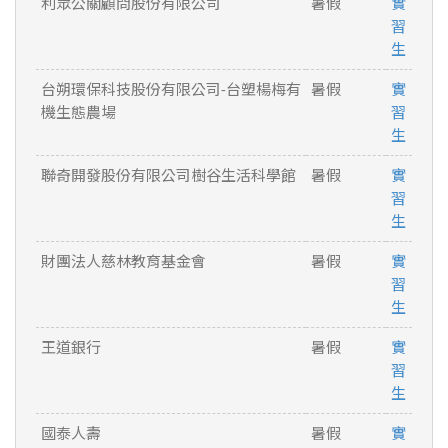
利眾公關顧問股份有限公司
暑假
實
習
生
台朔環保科技股份有限公司-台塑楊梅有
暑假
實
機生態農場
習
生
聯奇開發股份有限公司樹谷生活科學館
暑假
實
習
生
財團法人慈林教育基金會
暑假
實
習
生
王道銀行
暑假
實
習
生
國泰人壽
暑假
實