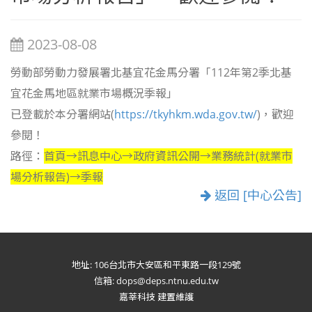
2023-08-08
勞動部勞動力發展署北基宜花金馬分署「112年第2季北基
宜花金馬地區就業市場概況季報」
已登載於本分署網站(
https://tkyhkm.wda.gov.tw/
)，歡迎
參閱！
路徑：
首頁→訊息中心→政府資訊公開→業務統計(就業市
場分析報告)→季報
返回 [中心公告]
地址: 106台北市大安區和平東路一段129號
信箱: dops@deps.ntnu.edu.tw
嘉莘科技 建置維護