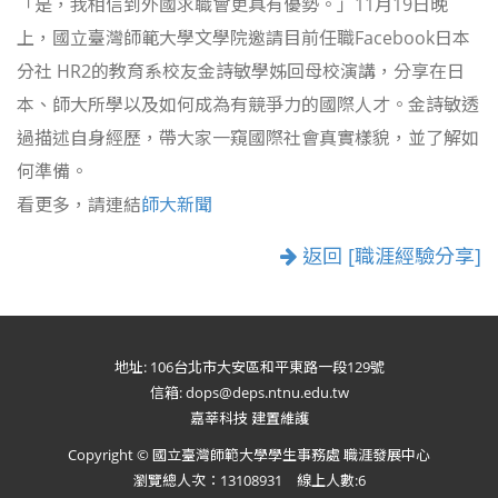
「是，我相信到外國求職會更具有優勢。」11月19日晚
上，國立臺灣師範大學文學院邀請目前任職Facebook日本
分社 HR2的教育系
校友
金詩敏學姊回母校演講，分享在日
本、師大所學以及如何成為有競爭力的國際人才。金詩敏透
過描述自身經歷，帶大家一窺國際社會真實樣貌，並了解如
何準備。
看更多，請連結
師大新聞
返回 [職涯經驗分享]
地址: 106台北市大安區和平東路一段129號
信箱: dops@deps.ntnu.edu.tw
嘉莘科技 建置維護
Copyright © 國立臺灣師範大學學生事務處 職涯發展中心
瀏覽總人次：13108931 線上人數:6