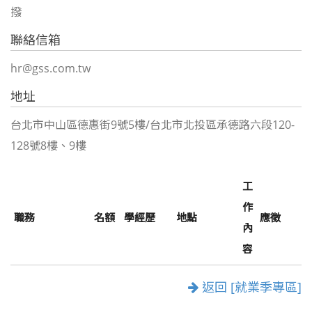
撥
聯絡信箱
hr@gss.com.tw
地址
台北市中山區德惠街9號5樓/台北市北投區承德路六段120-
128號8樓、9樓
工
作
職務
名額
學經歷
地點
應徵
內
容
返回 [就業季專區]