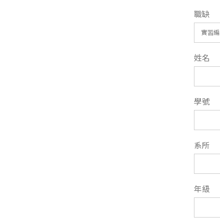
職缺
姓名
學號
系所
年級