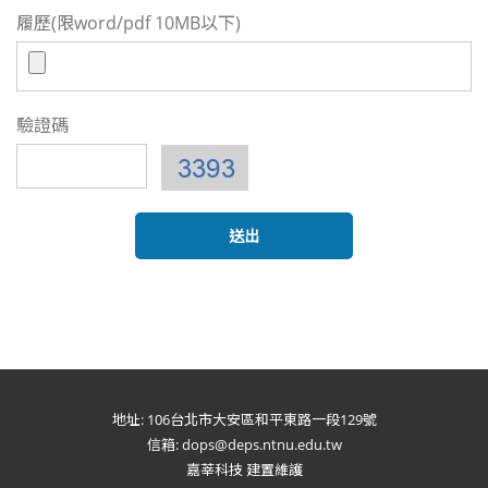
履歷(限word/pdf 10MB以下)
驗證碼
地址: 106台北市大安區和平東路一段129號
信箱: dops@deps.ntnu.edu.tw
嘉莘科技 建置維護