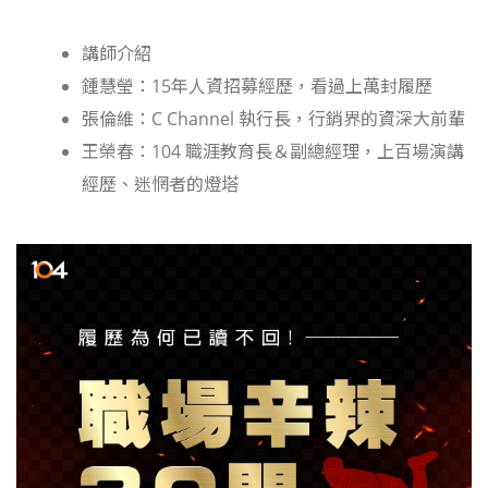
講師介紹
鍾慧瑩：15年人資招募經歷，看過上萬封履歷
張倫維：C Channel 執行長，行銷界的資深大前輩
王榮春：104 職涯教育長＆副總經理，上百場演講
經歷、迷惘者的燈塔