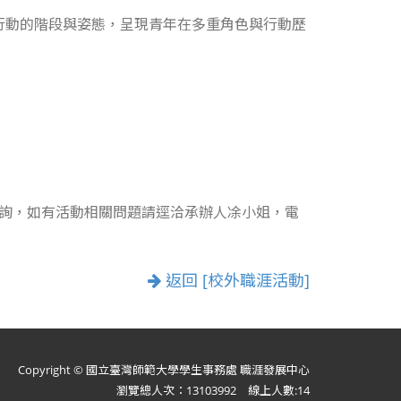
行動的階段與姿態，呈現青年在多重角色與行動歷
詢，如有活動相關問題請逕洽承辦人凃小姐，電
返回 [校外職涯活動]
Copyright © 國立臺灣師範大學學生事務處 職涯發展中心
瀏覽總人次：13103992 線上人數:14