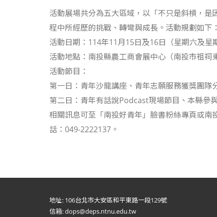
活動展場共分為五大區域，以「不只是斜槓，是
程中所經歷的挑戰、轉彎與成長。活動規劃如下
活動日期：114年11月15日及16日（星期六及
活動地點：南投縣農工商會展中心（南投市祖祠東
活動節目：
第一日：青年沙龍講座、青年志願服務獲獎團隊
第二日：青年有話說Podcast現場節目、本縣
相關訊息可至「南投好青年」臉書粉絲專頁或南
話：049-2222137。
地址: 106台北市大安區和平東路一段129號
信箱: dops@deps.ntnu.edu.tw