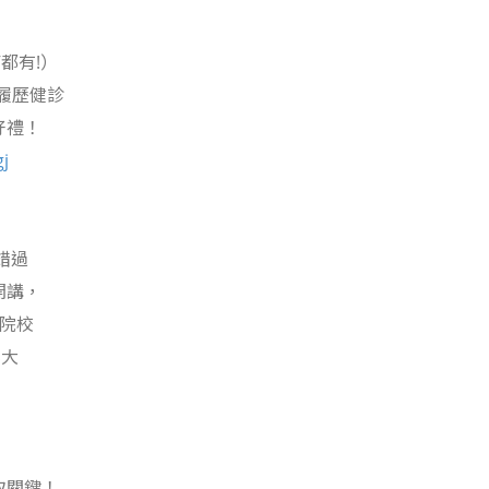
都有!）
️履歷健診
好禮！
gj
過​
開講，
院校​
科大
取關鍵！