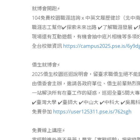
就博會開跑⚡
104免費校園職涯諮詢ｘ中英文履歷健診（北中南
職涯志工幫你✔️探索未來出路 ✔️了解職涯發展 ✔
現場還有互動遊戲，有機會抽中底片相機等多項
全台校徵資訊
https://campus2025.pse.is/6y9d
僑生就博會⚡
​2025僑生校園巡迴說明會，留臺求職僑生絕不能錯
由僑委會主辦，邀請各政府單位、僑生前輩熱烈
一站解決所有在臺工作的疑惑，巡迴全臺5間大專
✔️臺灣大學 ✔️臺師大 ✔️中山大 ✔️中科大 ✔️吳鳳
免費參加
https://user125311.pse.is/762sgh​
免費線上講座⚡
​零經驗進外商不是夢！豐富「實戰經驗」揭密錄