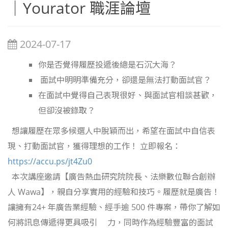
｜Yourator 職涯論壇
2024-07-17
你是否覺得履歷投遞後總是石沉大海？
面試中明明準備充分，卻還是無法打動面試官？
在面試中覺得自己表現很好、與面試官相談甚歡，
但卻沒被錄取？
想讓履歷在眾多候選人中脫穎而出，希望在面試中自信表
現、打動面試官，獲得理想的工作！ 立即報名：
https://accu.ps/jt4Zu0
本次講座邀請【廣告熱血研究院院長、法樂數位聯合創辦
人 Wawa】，親自分享實用的經驗和技巧。履歷就是廣告！
讓擁有24+ 年廣告業經驗、經手逾 500 件專案，帶你了解如
何將訊息傳遞得更具吸引 力，同時作為經驗豐富的面試