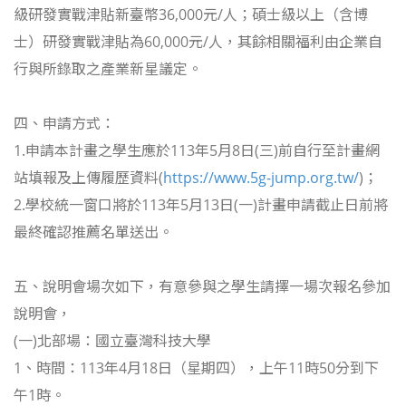
級研發實戰津貼新臺幣36,000元/人；碩士級以上（含博
士）研發實戰津貼為60,000元/人，其餘相關福利由企業自
行與所錄取之產業新星議定。
四、申請方式：
1.申請本計畫之學生應於113年
5
月
8
日
(
三
)
前
自行至計畫網
站填報及上傳履歷資料(
https://www.5g-jump.org.tw/
)；
2.學校統一窗口將於113年5月13日(一)計畫申請截止日前將
最終確認推薦名單送出。
五、說明會場次如下，有意參與之學生請擇一場次報名參加
說明會，
(一)北部場：國立臺灣科技大學
1、時間：113年4月18日（星期四），上午11時50分到下
午1時。