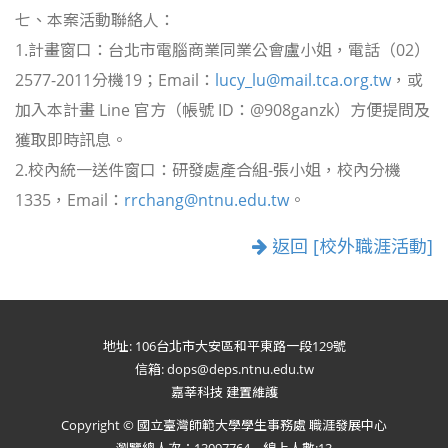
七、本案活動聯絡人：
1.計畫窗口：台北市電腦商業同業公會盧小姐，電話（02）
2577-2011分機19；Email：
lucy_lu@mail.tca.org.tw
，或
加入本計畫 Line 官方（帳號 ID：@908ganzk）方便提問及
獲取即時訊息。
2.校內統一送件窗口：研發處產合組-張小姐，校內分機
1335，Email：
rrchang@ntnu.edu.tw
。
返回 [校外職涯活動]
地址: 106台北市大安區和平東路一段129號
信箱: dops@deps.ntnu.edu.tw
嘉莘科技 建置維護
Copyright © 國立臺灣師範大學學生事務處 職涯發展中心