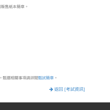
另販售紙本簡章。
名。甄選相關事項請詳閱
甄試簡章
。
返回 [考試資訊]