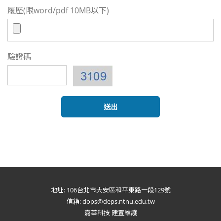
履歷(限word/pdf 10MB以下)
驗證碼
地址: 106台北市大安區和平東路一段129號
信箱: dops@deps.ntnu.edu.tw
嘉莘科技 建置維護