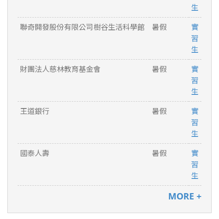
生
聯奇開發股份有限公司樹谷生活科學館
暑假
實
習
生
財團法人慈林教育基金會
暑假
實
習
生
王道銀行
暑假
實
習
生
國泰人壽
暑假
實
習
生
MORE +