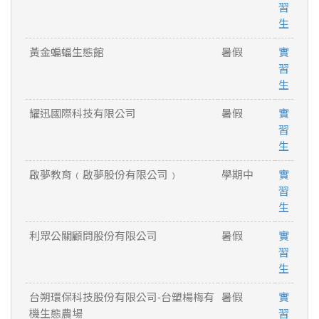
習
生
黃金蝙蝠生態館
暑假
實
習
生
耀迅國際科技有限公司
暑假
實
習
生
啟夢教育﹙啟夢股份有限公司﹚
學期中
實
習
生
利眾公關顧問股份有限公司
暑假
實
習
生
台朔環保科技股份有限公司-台塑楊梅有
暑假
實
機生態農場
習