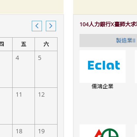
104人力銀行X臺師大
uring Industry)
製造業II (
四
五
六
4
5
儒鴻企業
寶電腦
台灣松下
11
12
18
19