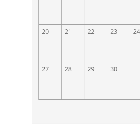
電
億光電子
欣
5/7(四)富邦人壽
20
21
22
23
24
27
28
29
30
世界先進積體電路
艾笛森
團
限