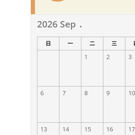
2026 Sep ․
on Session III)
製造業I (Manufact
日
一
二
三
1
2
3
業
4/28(二)德翔海運
鴻海精密工業
仁
6
7
8
9
10
13
14
15
16
17